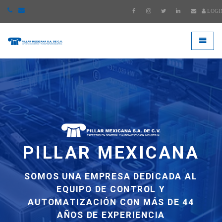
LOGI
####
###
A
PILLAR MEXICANA
A
SOMOS UNA EMPRESA DEDICADA AL
EQUIPO DE CONTROL Y
ARA
R
AUTOMATIZACIÓN CON MÁS DE 44
DE
AÑOS DE EXPERIENCIA
E